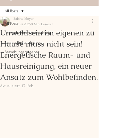
All Posts
Sabine Meyer
All Posts
11. Juni 2025
9 Min. Lesezeit
Unwohlsein im eigenen zu
Persönlichkeitsentwicklung
Hause muss nicht sein!
Gesundheitsratgeber
Energetische Raum- und
Beziehungsratgeber
Hausreinigung, ein neuer
Ansatz zum Wohlbefinden.
Aktualisiert:
17. Feb.