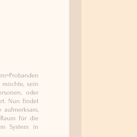
rn=Probanden 
 möchte, sein 
ersonen, oder 
. Nun findet 
 aufmerksam, 
so dass es ins sichtbare Feld eingebunden wird. Dieses schafft Raum für die 
m System in 