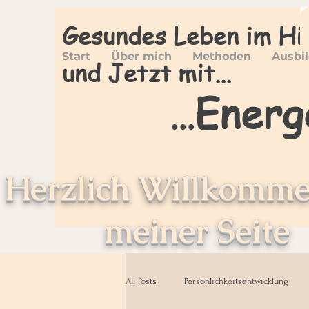
Gesundes Leben im Hi
Start
Über mich
Methoden
Ausbi
und Jetzt mit...
Energ
...
Herzlich Willkomme
meiner Seite
All Posts
Persönlichkeitsentwicklung