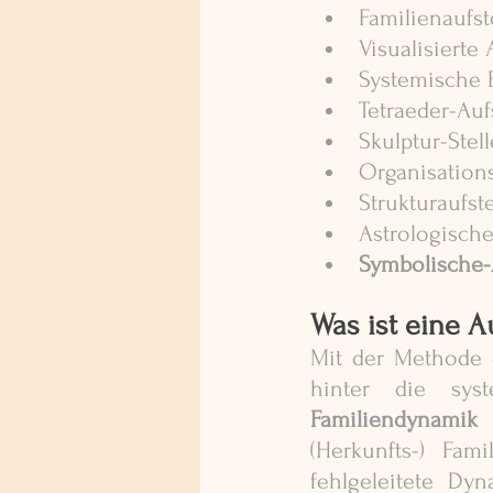
Familienaufst
Visualisierte
Systemische 
Tetraeder-Auf
Skulptur-Stell
Organisation
Strukturaufst
Astrologische
Symbolische-
Was ist eine A
Mit der Methode d
Familiendynamik
 
(Herkunfts-) Fa
fehlgeleitete Dy