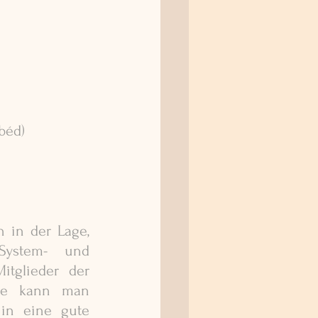
béd)
 in der Lage, 
hinter die systemische Fassade eines weit reichenden System- und 
tglieder der 
ere kann man 
in eine gute 