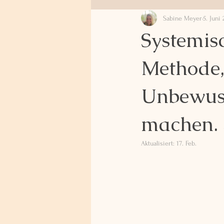
Sabine Meyer
5. Juni
Systemisc
Methode,
Unbewuss
machen. 
Aktualisiert:
17. Feb.