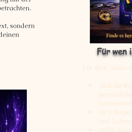
betrachten.
xt, sondern
 deinen
Für wen 
Für dich, wenn
• dich für Bew
persönliche 
interessiers
• dich fragst,
und Leben v
• mehr Achtsa