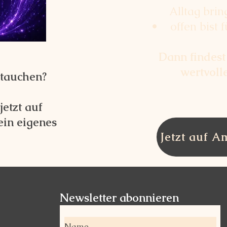
Alltag bringe
• offen bist fü
Dann findest
wertvoll
ntauchen?
etzt auf
in eigenes
Jetzt auf 
Newsletter abonnieren