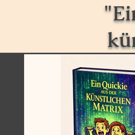
"Ei
kü