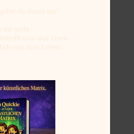
gehst du damit um?
s für mehr
bstreflexion und einen
dich und dein Leben.