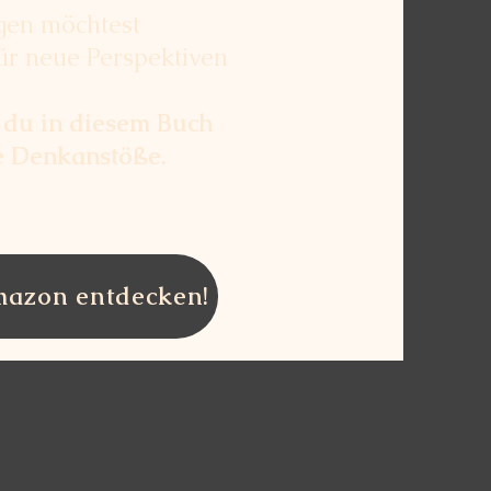
n möchtest
r neue Perspektiven
 du in diesem Buch
e Denkanstöße.
Amazon entdecken!