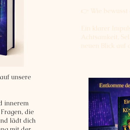
👉 Wie bewusst 
Ein klarer Impul
Achtsamkeit, Sel
neuen Blick auf 
 auf unsere
d innerem
 Fragen, die
und lädt dich
ng mit der