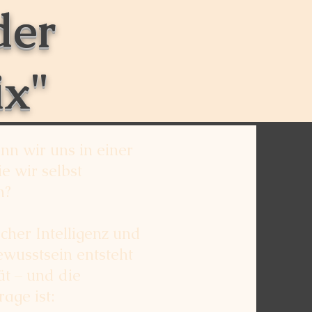
der
ix"
nn wir uns in einer
ie wir selbst
n?
cher Intelligenz und
wusstsein entsteht
ät – und die
age ist: