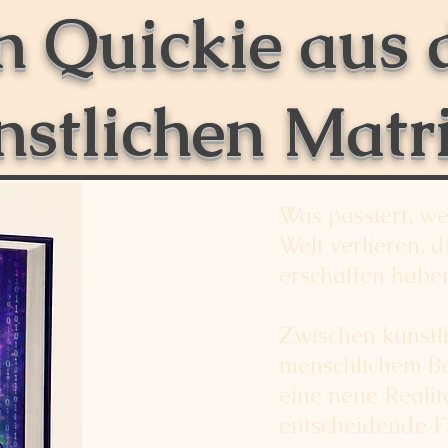
n Quickie aus 
nstlichen Matr
Was passiert, we
Welt verlieren, d
erschaffen habe
Zwischen künstli
menschlichem Be
eine neue Realit
entscheidende Fr