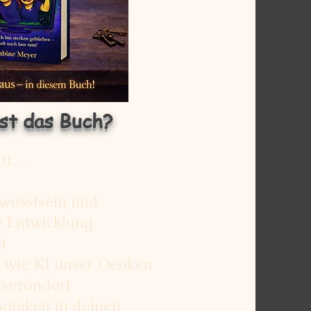
ist das Buch?
 du…
usstsein und
Entwicklung
t
 wie KI unser Denken
erändert
mkeit in deinen