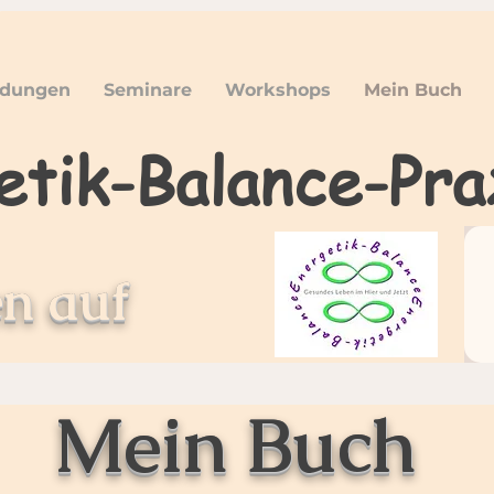
er
ldungen
Seminare
Workshops
Mein Buch
etik-Balance-Pra
n auf
Mein Buch